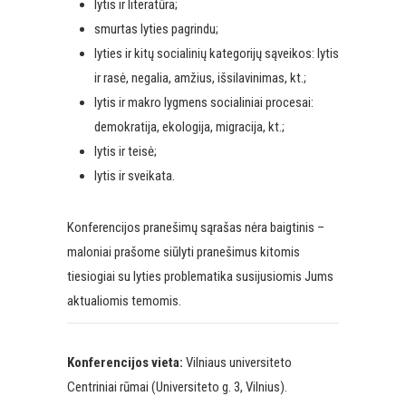
lytis ir literatūra;
smurtas lyties pagrindu;
lyties ir kitų socialinių kategorijų sąveikos: lytis
ir rasė, negalia, amžius, išsilavinimas, kt.;
lytis ir makro lygmens socialiniai procesai:
demokratija, ekologija, migracija, kt.;
lytis ir teisė;
lytis ir sveikata.
Konferencijos pranešimų sąrašas nėra baigtinis –
maloniai prašome siūlyti pranešimus kitomis
tiesiogiai su lyties problematika susijusiomis Jums
aktualiomis temomis.
Konferencijos vieta:
Vilniaus universiteto
Centriniai rūmai (Universiteto g. 3, Vilnius).