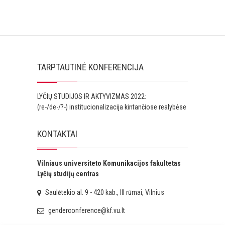
TARPTAUTINĖ KONFERENCIJA
LYČIŲ STUDIJOS IR AKTYVIZMAS 2022:
(re-/de-/?-) institucionalizacija kintančiose realybėse
KONTAKTAI
Vilniaus universiteto Komunikacijos fakultetas
Lyčių studijų centras
Saulėtekio al. 9 - 420 kab., III rūmai, Vilnius
genderconference@kf.vu.lt