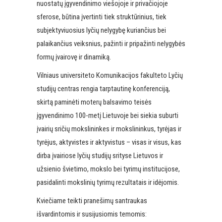
nuostatų įgyvendinimo viešojoje ir privačiojoje
sferose, būtina įvertinti tiek struktūrinius, tiek
subjektyviuosius lyčių nelygybę kuriančius bei
palaikančius veiksnius, pažinti ir pripažinti nelygybės
formų įvairovę ir dinamiką.
Vilniaus universiteto Komunikacijos fakulteto Lyčių
studijų centras rengia tarptautinę konferenciją,
skirtą paminėti moterų balsavimo teisės
įgyvendinimo 100-metį Lietuvoje bei siekia suburti
įvairių sričių mokslininkes ir mokslininkus, tyrėjas ir
tyrėjus, aktyvistes ir aktyvistus – visas ir visus, kas
dirba įvairiose lyčių studijų srityse Lietuvos ir
užsienio švietimo, mokslo bei tyrimų institucijose,
pasidalinti mokslinių tyrimų rezultatais ir idėjomis.
Kviečiame teikti pranešimų santraukas
išvardintomis ir susijusiomis temomis: