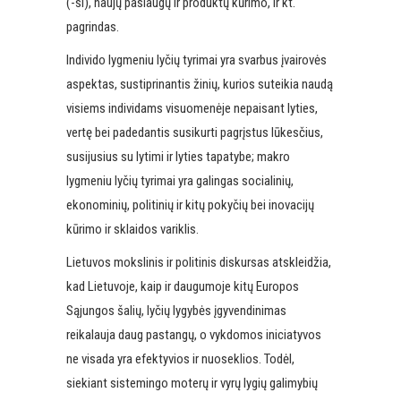
(-si), naujų paslaugų ir produktų kūrimo, ir kt.
pagrindas.
Individo lygmeniu lyčių tyrimai yra svarbus įvairovės
aspektas, sustiprinantis žinių, kurios suteikia naudą
visiems individams visuomenėje nepaisant lyties,
vertę bei padedantis susikurti pagrįstus lūkesčius,
susijusius su lytimi ir lyties tapatybe; makro
lygmeniu lyčių tyrimai yra galingas socialinių,
ekonominių, politinių ir kitų pokyčių bei inovacijų
kūrimo ir sklaidos variklis.
Lietuvos mokslinis ir politinis diskursas atskleidžia,
kad Lietuvoje, kaip ir daugumoje kitų Europos
Sąjungos šalių, lyčių lygybės įgyvendinimas
reikalauja daug pastangų, o vykdomos iniciatyvos
ne visada yra efektyvios ir nuoseklios. Todėl,
siekiant sistemingo moterų ir vyrų lygių galimybių