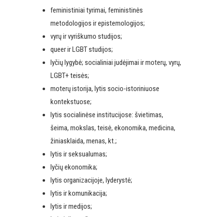
feministiniai tyrimai, feministinės
metodologijos ir epistemologijos;
vyrų ir vyriškumo studijos;
queer ir LGBT studijos;
lyčių lygybė; socialiniai judėjimai ir moterų, vyrų,
LGBT+ teisės;
moterų istorija, lytis socio-istoriniuose
kontekstuose;
lytis socialinėse institucijose: švietimas,
šeima, mokslas, teisė, ekonomika, medicina,
žiniasklaida, menas, kt.;
lytis ir seksualumas;
lyčių ekonomika;
lytis organizacijoje, lyderystė;
lytis ir komunikacija;
lytis ir medijos;