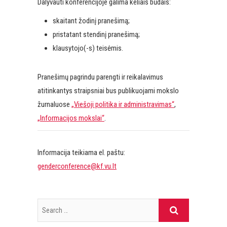
Dalyvauti konferencijoje galima keliais būdais:
skaitant žodinį pranešimą;
pristatant stendinį pranešimą;
klausytojo(-s) teisėmis.
Pranešimų pagrindu parengti ir reikalavimus
atitinkantys straipsniai bus publikuojami mokslo
žurnaluose
„Viešoji politika ir administravimas“
,
„Informacijos mokslai“
.
Informacija teikiama el. paštu:
genderconference@kf.vu.lt