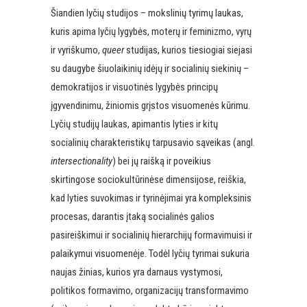
Šiandien lyčių studijos – mokslinių tyrimų laukas,
kuris apima lyčių lygybės, moterų ir feminizmo, vyrų
ir vyriškumo,
queer
studijas, kurios tiesiogiai siejasi
su daugybe šiuolaikinių idėjų ir socialinių siekinių –
demokratijos ir visuotinės lygybės principų
įgyvendinimu, žiniomis grįstos visuomenės kūrimu.
Lyčių studijų laukas, apimantis lyties ir kitų
socialinių charakteristikų tarpusavio sąveikas (angl.
intersectionality
) bei jų raišką ir poveikius
skirtingose sociokultūrinėse dimensijose, reiškia,
kad lyties suvokimas ir tyrinėjimai yra kompleksinis
procesas, darantis įtaką socialinės galios
pasireiškimui ir socialinių hierarchijų formavimuisi ir
palaikymui visuomenėje. Todėl lyčių tyrimai sukuria
naujas žinias, kurios yra darnaus vystymosi,
politikos formavimo, organizacijų transformavimo