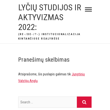
Skip
LYČIŲ STUDIJOS IR
to
AKTYVIZMAS
content
2022:
(RE-/DE-/?-) INSTITUCIONALIZACIJA
KINTANČIOSE REALYBĖSE
Pranešimų skelbimas
Atsiprašome, šis puslapis galimas tik
Jungtinių
Valstijų Anglų
.