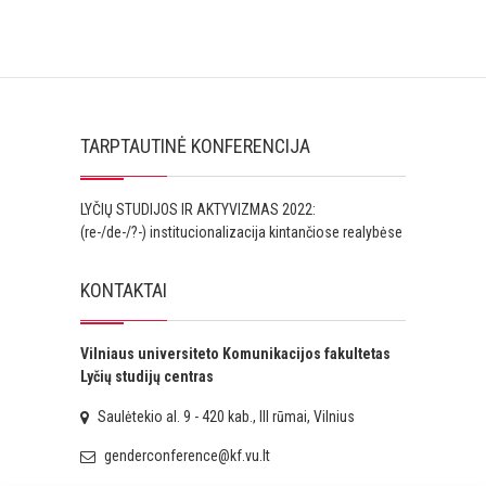
TARPTAUTINĖ KONFERENCIJA
LYČIŲ STUDIJOS IR AKTYVIZMAS 2022:
(re-/de-/?-) institucionalizacija kintančiose realybėse
KONTAKTAI
Vilniaus universiteto Komunikacijos fakultetas
Lyčių studijų centras
Saulėtekio al. 9 - 420 kab., III rūmai, Vilnius
genderconference@kf.vu.lt